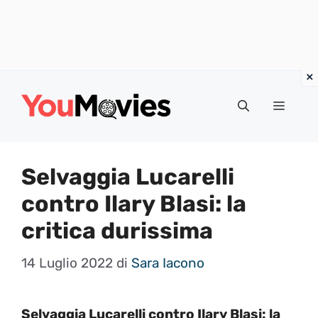
Vai
al
Menu
contenuto
Selvaggia Lucarelli
contro Ilary Blasi: la
critica durissima
14 Luglio 2022
di
Sara Iacono
Selvaggia Lucarelli contro Ilary Blasi: la