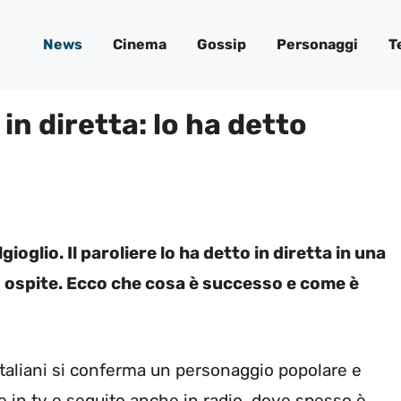
News
Cinema
Gossip
Personaggi
T
 in diretta: lo ha detto
ioglio. Il paroliere lo ha detto in diretta in una
 ospite. Ecco che cosa è successo e come è
i italiani si conferma un personaggio popolare e
 in tv e seguito anche in radio, dove spesso è