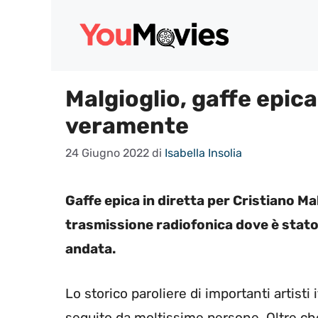
Vai
al
contenuto
Malgioglio, gaffe epica
veramente
24 Giugno 2022
di
Isabella Insolia
Gaffe epica in diretta per Cristiano Malg
trasmissione radiofonica dove è stato
andata.
Lo storico paroliere di importanti artist
seguito da moltissime persone. Oltre che