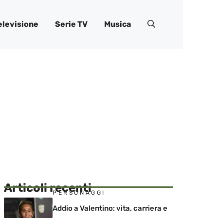
elevisione
Serie TV
Musica
Articoli recenti
PERSONAGGI
Addio a Valentino: vita, carriera e