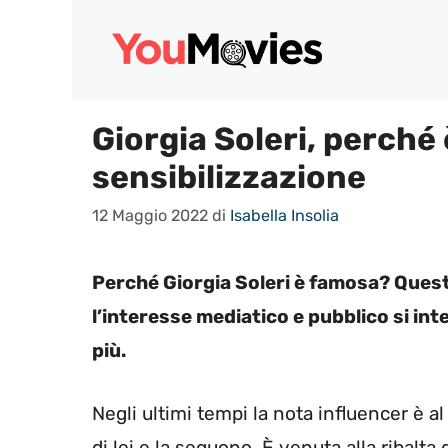
Vai
al
contenuto
Giorgia Soleri, perché
sensibilizzazione
12 Maggio 2022
di
Isabella Insolia
Perché Giorgia Soleri è famosa? Questa
l’interesse mediatico e pubblico si int
più.
Negli ultimi tempi la nota influencer è al
di lei e la seguono. È venuta alla ribalta 