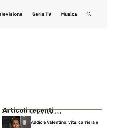
elevisione
Serie TV
Musica
Articoli recenti
PERSONAGGI
Addio a Valentino: vita, carriera e