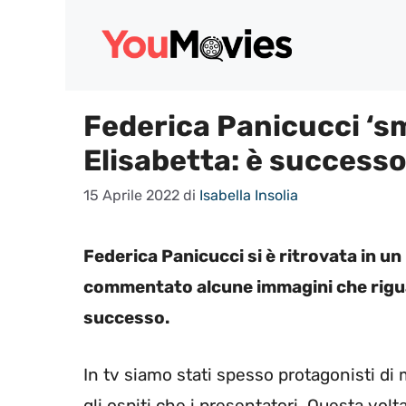
Vai
al
contenuto
Federica Panicucci ‘sm
Elisabetta: è successo
15 Aprile 2022
di
Isabella Insolia
Federica Panicucci si è ritrovata in u
commentato alcune immagini che rigua
successo.
In tv siamo stati spesso protagonisti di
gli ospiti che i presentatori. Questa volt