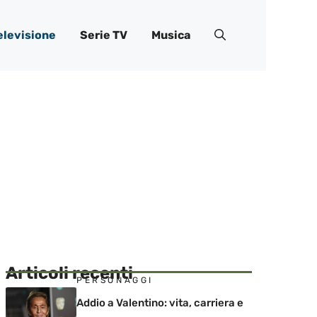
elevisione
Serie TV
Musica
Articoli recenti
PERSONAGGI
Addio a Valentino: vita, carriera e