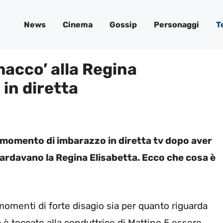
News
Cinema
Gossip
Personaggi
T
acco’ alla Regina
 in diretta
n momento di imbarazzo in diretta tv dopo aver
rdavano la Regina Elisabetta. Ecco che cosa è
 momenti di forte disagio sia per quanto riguarda
a è toccato alla conduttrice di Mattino 5 essere