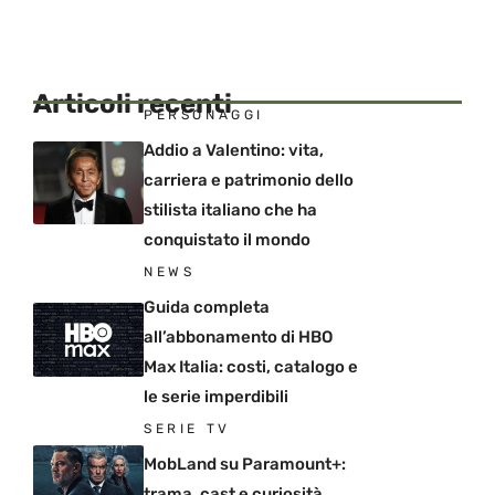
Articoli recenti
PERSONAGGI
Addio a Valentino: vita,
carriera e patrimonio dello
stilista italiano che ha
conquistato il mondo
NEWS
Guida completa
all’abbonamento di HBO
Max Italia: costi, catalogo e
le serie imperdibili
SERIE TV
MobLand su Paramount+:
trama, cast e curiosità