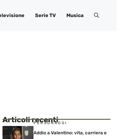
elevisione
Serie TV
Musica
Articoli recenti
PERSONAGGI
Addio a Valentino: vita, carriera e