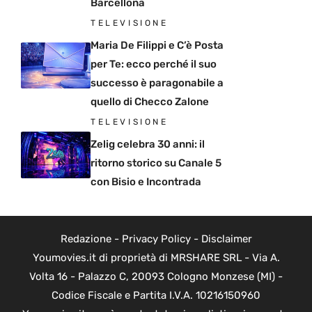
Barcellona
TELEVISIONE
Maria De Filippi e C’è Posta
per Te: ecco perché il suo
successo è paragonabile a
quello di Checco Zalone
TELEVISIONE
Zelig celebra 30 anni: il
ritorno storico su Canale 5
con Bisio e Incontrada
Redazione
-
Privacy Policy
-
Disclaimer
Youmovies.it di proprietà di MRSHARE SRL - Via A.
Volta 16 - Palazzo C, 20093 Cologno Monzese (MI) -
Codice Fiscale e Partita I.V.A. 10216150960