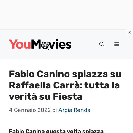
Vai
al
Menu
contenuto
Fabio Canino spiazza su
Raffaella Carrà: tutta la
verità su Fiesta
4 Gennaio 2022
di
Argia Renda
Fabio Canino questa volta spiazza