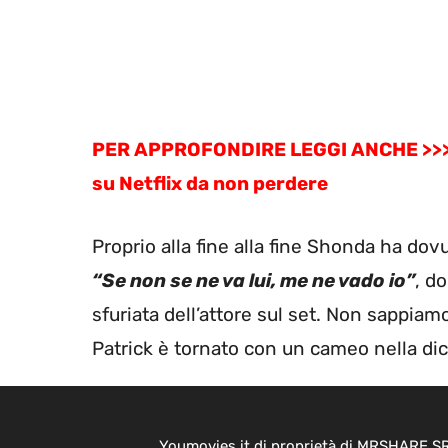
PER APPROFONDIRE LEGGI ANCHE >>> Se
su Netflix da non perdere
Proprio alla fine alla fine Shonda ha dov
“Se non se ne va lui, me ne vado io”
, d
sfuriata dell’attore sul set. Non sappiam
Patrick è tornato con un cameo nella di
Youmovies.it di proprietà di MRSHARE SRL