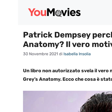
Vai
al
contenuto
Patrick Dempsey perch
Anatomy? Il vero moti
30 Novembre 2021
di
Isabella Insolia
Un libro non autorizzato svela il vero
Grey’s Anatomy. Ecco che cosa è stato