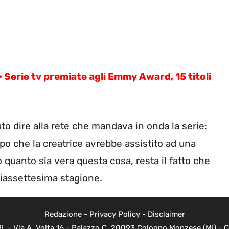
rie tv premiate agli Emmy Award, 15 titoli
uto dire alla rete che mandava in onda la serie:
opo che la creatrice avrebbe assistito ad una
o quanto sia vera questa cosa, resta il fatto che
ciassettesima stagione.
Redazione
-
Privacy Policy
-
Disclaimer
 - Via A. Volta 16 - Palazzo C, 20093 Cologno Monzese (MI) - Co