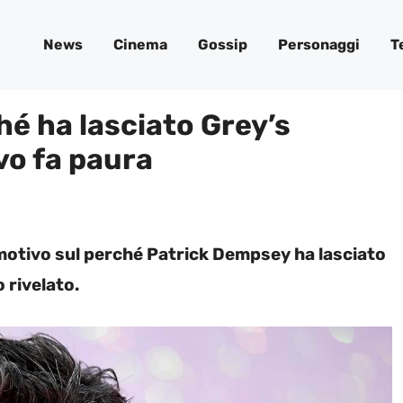
News
Cinema
Gossip
Personaggi
T
é ha lasciato Grey’s
vo fa paura
 motivo sul perché Patrick Dempsey ha lasciato
 rivelato.