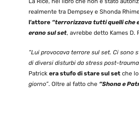
La Rice, nel libro che non è stato autor
realmente tra Dempsey e Shonda Rhimes.
l’attore
“terrorizzava tutti quelli che 
erano sul set
, avrebbe detto Kames D. Pa
“Lui provocava terrore sul set. Ci sono 
di diversi disturbi da stress post-trauma
Patrick
era stufo di stare sul set
che l
giorno”
. Oltre al fatto che
“Shona e Patr