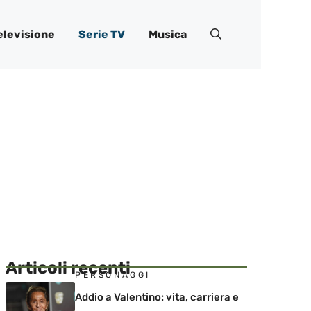
elevisione
Serie TV
Musica
Articoli recenti
PERSONAGGI
Addio a Valentino: vita, carriera e