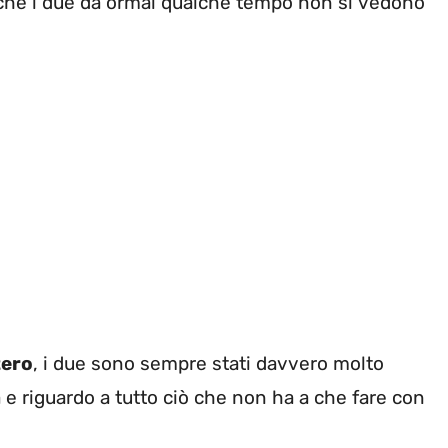
o che i due da ormai qualche tempo non si vedono
tero
, i due sono sempre stati davvero molto
ta e riguardo a tutto ciò che non ha a che fare con