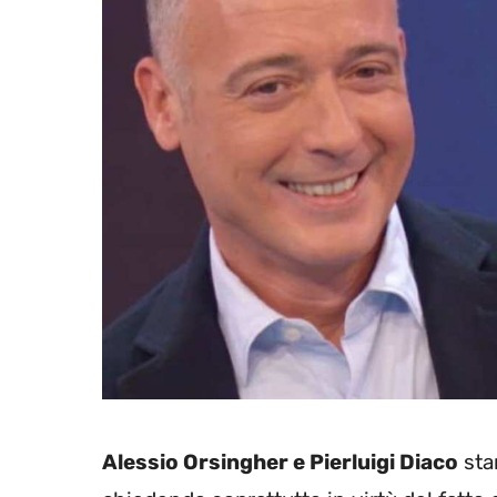
Alessio Orsingher e Pierluigi Diaco
sta