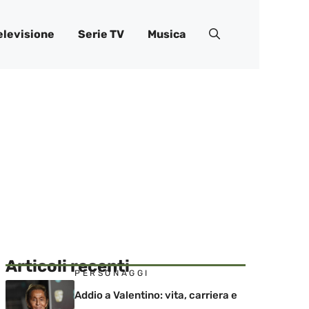
elevisione
Serie TV
Musica
Articoli recenti
PERSONAGGI
Addio a Valentino: vita, carriera e