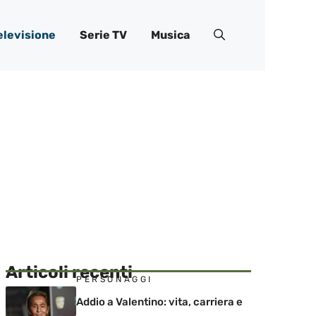
elevisione
Serie TV
Musica
Articoli recenti
PERSONAGGI
Addio a Valentino: vita, carriera e