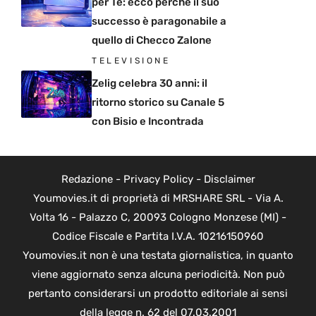
per Te: ecco perché il suo
successo è paragonabile a
quello di Checco Zalone
TELEVISIONE
Zelig celebra 30 anni: il
ritorno storico su Canale 5
con Bisio e Incontrada
Redazione
-
Privacy Policy
-
Disclaimer
Youmovies.it di proprietà di MRSHARE SRL - Via A.
Volta 16 - Palazzo C, 20093 Cologno Monzese (MI) -
Codice Fiscale e Partita I.V.A. 10216150960
Youmovies.it non è una testata giornalistica, in quanto
viene aggiornato senza alcuna periodicità. Non può
pertanto considerarsi un prodotto editoriale ai sensi
della legge n. 62 del 07.03.2001