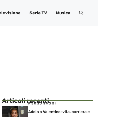
elevisione
Serie TV
Musica
Articoli recenti
PERSONAGGI
Addio a Valentino: vita, carriera e