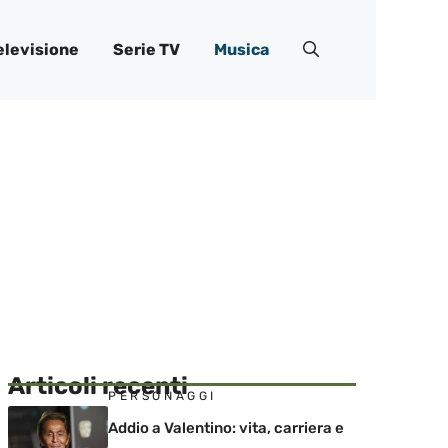
elevisione
Serie TV
Musica
Articoli recenti
PERSONAGGI
Addio a Valentino: vita, carriera e