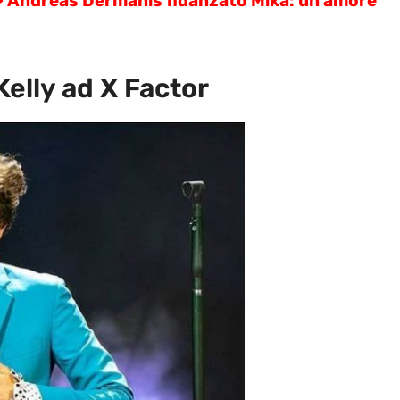
>
Andreas Dermanis fidanzato Mika: un amore
Kelly ad X Factor