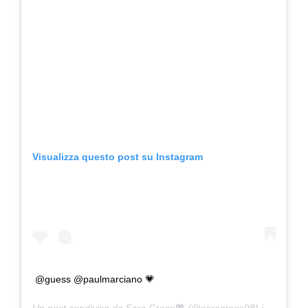
Visualizza questo post su Instagram
@guess @paulmarciano 💗
Un post condiviso da
Sara Croce💖
(@saracroce98) in data:
6 