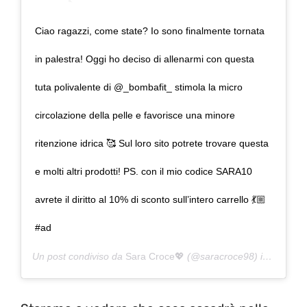
Ciao ragazzi, come state? Io sono finalmente tornata
in palestra! Oggi ho deciso di allenarmi con questa
tuta polivalente di @_bombafit_ stimola la micro
circolazione della pelle e favorisce una minore
ritenzione idrica 🥰 Sul loro sito potrete trovare questa
e molti altri prodotti! PS. con il mio codice SARA10
avrete il diritto al 10% di sconto sull’intero carrello 💃🏼
#ad
Un post condiviso da
Sara Croce💖
(@saracroce98) in data:
3 