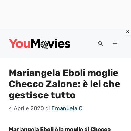
Vai
al
Menu
contenuto
Mariangela Eboli moglie
Checco Zalone: è lei che
gestisce tutto
4 Aprile 2020
di
Emanuela C
Mariangela Eboli è la moglie di Checco