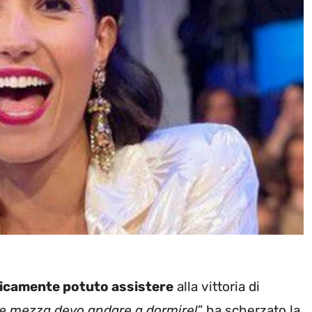
sicamente potuto assistere
alla vittoria di
i e mezza devo andare a dormire!
” ha scherzato la