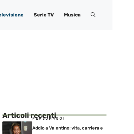
elevisione
Serie TV
Musica
Articoli recenti
PERSONAGGI
Addio a Valentino: vita, carriera e