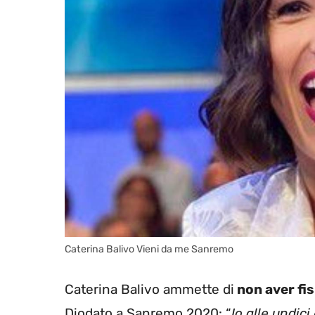
Caterina Balivo Vieni da me Sanremo
Caterina Balivo ammette di
non aver fi
Diodato a Sanremo 2020: “
Io alle undic