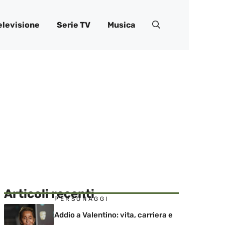
elevisione
Serie TV
Musica
Articoli recenti
PERSONAGGI
Addio a Valentino: vita, carriera e