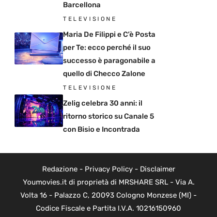
Barcellona
TELEVISIONE
Maria De Filippi e C’è Posta
per Te: ecco perché il suo
successo è paragonabile a
quello di Checco Zalone
TELEVISIONE
Zelig celebra 30 anni: il
ritorno storico su Canale 5
con Bisio e Incontrada
Redazione
-
Privacy Policy
-
Disclaimer
Youmovies.it di proprietà di MRSHARE SRL - Via A.
Volta 16 - Palazzo C, 20093 Cologno Monzese (MI) -
Codice Fiscale e Partita I.V.A. 10216150960