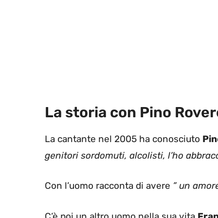
La storia con Pino Rove
La cantante nel 2005 ha conosciuto
Pi
genitori sordomuti, alcolisti, l’ho abbra
Con l’uomo racconta di avere
” un amore
C’è poi un altro uomo nella sua vita
Fran