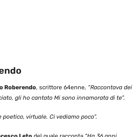
rendo
no Roberendo
, scrittore 64enne,
“Raccontava dei
cciato, gli ho cantato Mi sono innamorata di te”.
 poetico, virtuale. Ci vediamo poco”.
cesco Leto
del quale racconta
“Ha 36 anni,