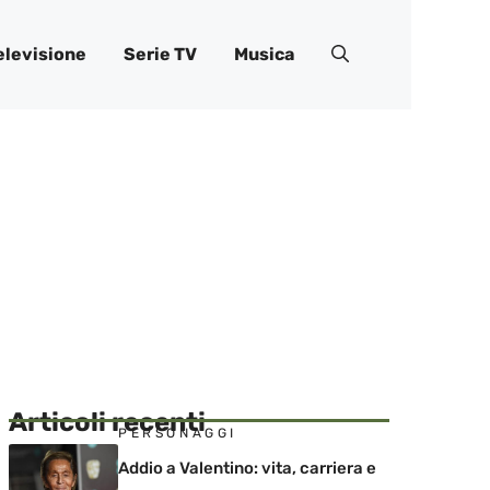
elevisione
Serie TV
Musica
Articoli recenti
PERSONAGGI
Addio a Valentino: vita, carriera e