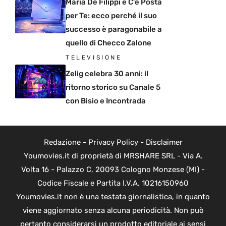
Maria De Filippi e C’è Posta
per Te: ecco perché il suo
successo è paragonabile a
quello di Checco Zalone
TELEVISIONE
Zelig celebra 30 anni: il
ritorno storico su Canale 5
con Bisio e Incontrada
Redazione
-
Privacy Policy
-
Disclaimer
Youmovies.it di proprietà di MRSHARE SRL - Via A.
Volta 16 - Palazzo C, 20093 Cologno Monzese (MI) -
Codice Fiscale e Partita I.V.A. 10216150960
Youmovies.it non è una testata giornalistica, in quanto
viene aggiornato senza alcuna periodicità. Non può
pertanto considerarsi un prodotto editoriale ai sensi