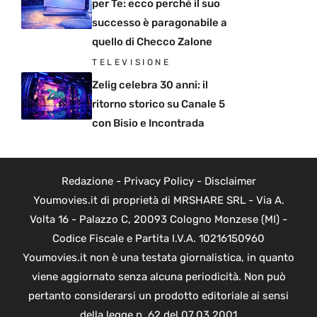
per Te: ecco perché il suo
successo è paragonabile a
quello di Checco Zalone
TELEVISIONE
Zelig celebra 30 anni: il
ritorno storico su Canale 5
con Bisio e Incontrada
Redazione
-
Privacy Policy
-
Disclaimer
Youmovies.it di proprietà di MRSHARE SRL - Via A.
Volta 16 - Palazzo C, 20093 Cologno Monzese (MI) -
Codice Fiscale e Partita I.V.A. 10216150960
Youmovies.it non è una testata giornalistica, in quanto
viene aggiornato senza alcuna periodicità. Non può
pertanto considerarsi un prodotto editoriale ai sensi
della legge n. 62 del 07.03.2001