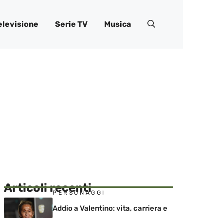
elevisione
Serie TV
Musica
Articoli recenti
PERSONAGGI
Addio a Valentino: vita, carriera e