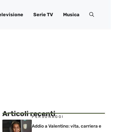
elevisione
Serie TV
Musica
Articoli recenti
PERSONAGGI
Addio a Valentino: vita, carriera e