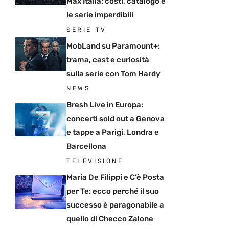
Max Italia: costi, catalogo e
le serie imperdibili
SERIE TV
MobLand su Paramount+:
trama, cast e curiosità
sulla serie con Tom Hardy
NEWS
Bresh Live in Europa:
concerti sold out a Genova
e tappe a Parigi, Londra e
Barcellona
TELEVISIONE
Maria De Filippi e C’è Posta
per Te: ecco perché il suo
successo è paragonabile a
quello di Checco Zalone