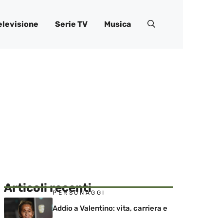
elevisione
Serie TV
Musica
Articoli recenti
PERSONAGGI
Addio a Valentino: vita, carriera e