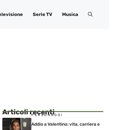
elevisione
Serie TV
Musica
Articoli recenti
PERSONAGGI
Addio a Valentino: vita, carriera e