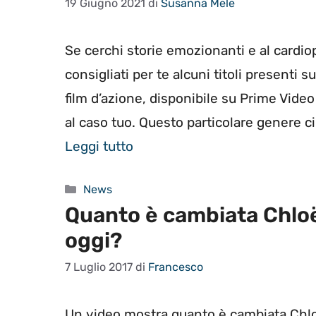
19 Giugno 2021
di
Susanna Mele
Se cerchi storie emozionanti e al cardio
consigliati per te alcuni titoli presenti
film d’azione, disponibile su Prime Vide
al caso tuo. Questo particolare genere c
Leggi tutto
Categorie
News
Quanto è cambiata Chlo
oggi?
7 Luglio 2017
di
Francesco
Un video mostra quanto è cambiata Chlo