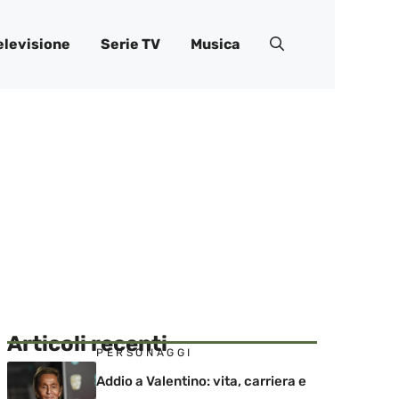
elevisione
Serie TV
Musica
Articoli recenti
PERSONAGGI
Addio a Valentino: vita, carriera e