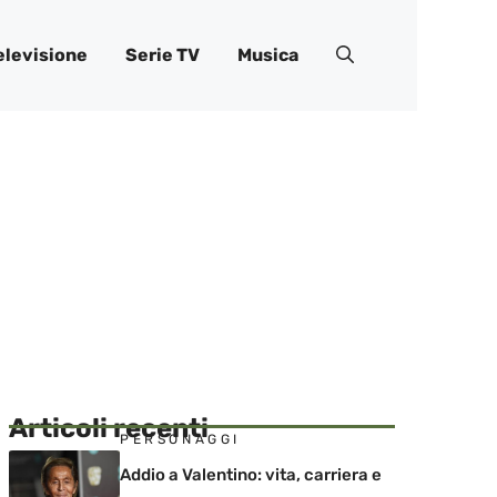
elevisione
Serie TV
Musica
Articoli recenti
PERSONAGGI
Addio a Valentino: vita, carriera e