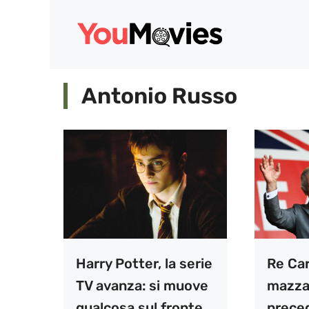
Vai
al
contenuto
Antonio Russo
Harry Potter, la serie
Re Car
TV avanza: si muove
mazza
qualcosa sul fronte
preced