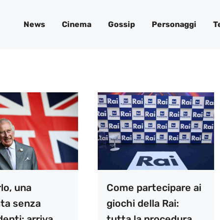
News
Cinema
Gossip
Personaggi
T
lo, una
Come partecipare ai
ta senza
giochi della Rai:
enti: arriva
tutta la procedura