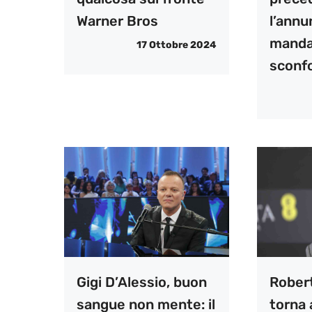
Warner Bros
l’annu
manda
17 Ottobre 2024
sconfo
Gigi D’Alessio, buon
Rober
sangue non mente: il
torna 