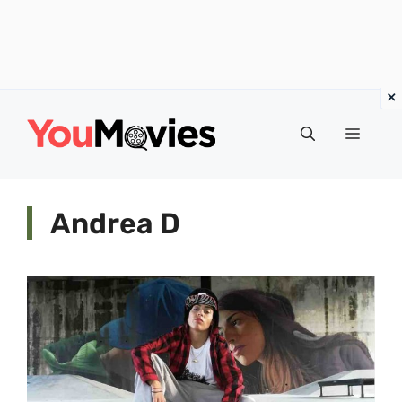
Vai
al
Menu
contenuto
Andrea D