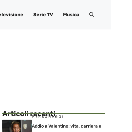
elevisione
Serie TV
Musica
Articoli recenti
PERSONAGGI
Addio a Valentino: vita, carriera e