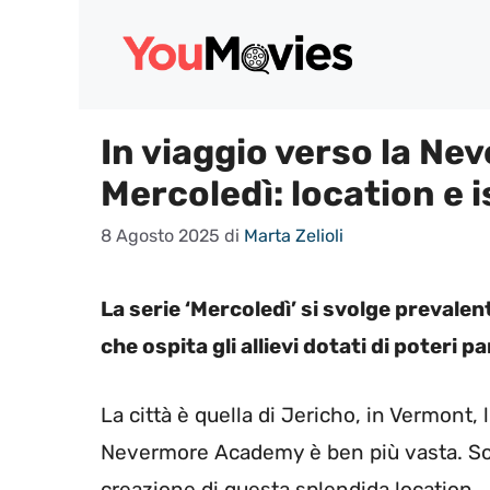
Vai
al
contenuto
In viaggio verso la Ne
Mercoledì: location e i
8 Agosto 2025
di
Marta Zelioli
La serie ‘Mercoledì’ si svolge preval
che ospita gli allievi dotati di poteri p
La città è quella di Jericho, in Vermont,
Nevermore Academy è ben più vasta. Sono
creazione di questa splendida location.