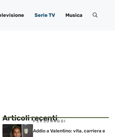
elevisione
Serie TV
Musica
Articoli recenti
PERSONAGGI
Addio a Valentino: vita, carriera e