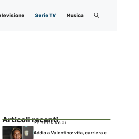
elevisione
Serie TV
Musica
Articoli recenti
PERSONAGGI
Addio a Valentino: vita, carriera e