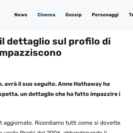
News
Cinema
Gossip
Personaggi
T
il dettaglio sul profilo di
 impazziscono
ale, avrà il suo seguito. Anne Hathaway ha
spetta, un dettaglio che ha fatto impazzire i
it aggiornato. Ricordiamo tutti come si dovette
olo veste Prada’ del 2006, abbandonando il