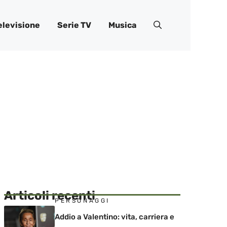
elevisione
Serie TV
Musica
Articoli recenti
PERSONAGGI
Addio a Valentino: vita, carriera e