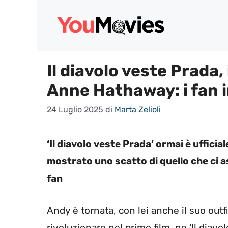
Vai
al
contenuto
Il diavolo veste Prada, 
Anne Hathaway: i fan
24 Luglio 2025
di
Marta Zelioli
‘Il diavolo veste Prada’ ormai è uffici
mostrato uno scatto di quello che ci a
fan
Andy è tornata, con lei anche il suo outf
rivoluzionare nel primo film, ne ‘Il diav