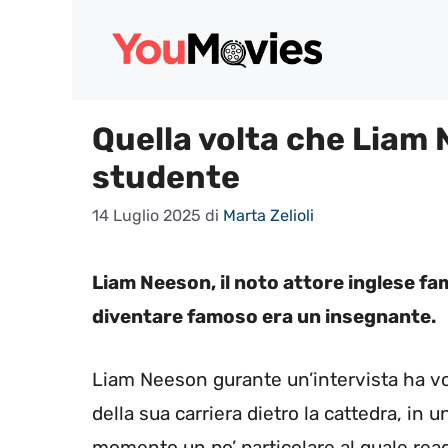
Vai
al
contenuto
Quella volta che Liam
studente
14 Luglio 2025
di
Marta Zelioli
Liam Neeson, il noto attore inglese famo
diventare famoso era un insegnante.
Liam Neeson gurante un’intervista ha v
della sua carriera dietro la cattedra, in
momento un po’ particolare al quale re