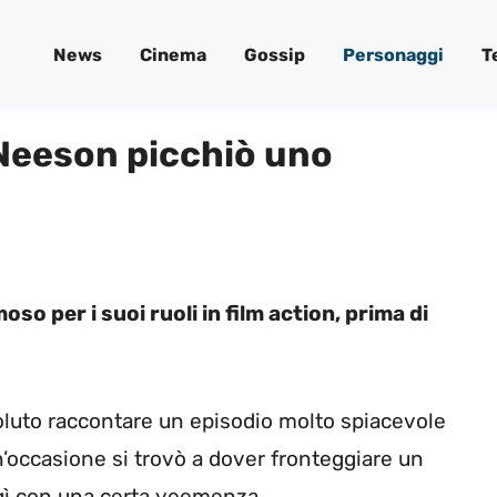
News
Cinema
Gossip
Personaggi
T
 Neeson picchiò uno
so per i suoi ruoli in film action, prima di
oluto raccontare un episodio molto spiacevole
 un’occasione si trovò a dover fronteggiare un
agì con una certa veemenza.