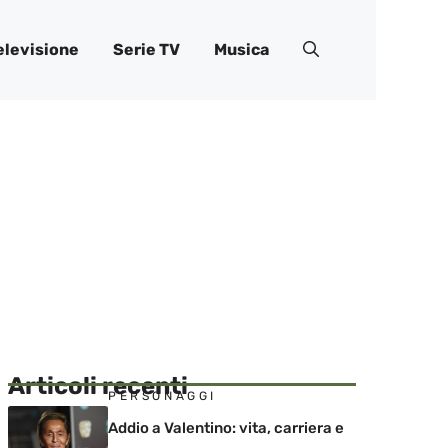
elevisione
Serie TV
Musica
Articoli recenti
PERSONAGGI
Addio a Valentino: vita, carriera e