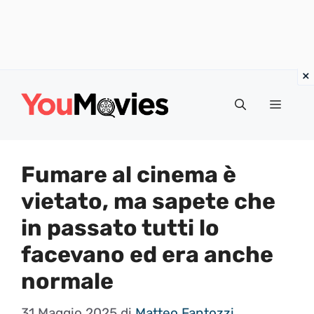
Vai
al
Menu
contenuto
Fumare al cinema è
vietato, ma sapete che
in passato tutti lo
facevano ed era anche
normale
31 Maggio 2025
di
Matteo Fantozzi