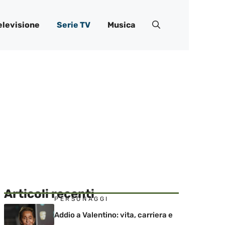
elevisione
Serie TV
Musica
Articoli recenti
PERSONAGGI
Addio a Valentino: vita, carriera e