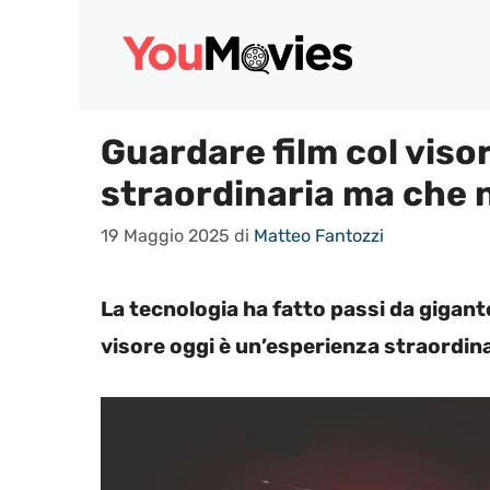
Vai
al
contenuto
Guardare film col viso
straordinaria ma che n
19 Maggio 2025
di
Matteo Fantozzi
La tecnologia ha fatto passi da gigant
visore oggi è un’esperienza straordina