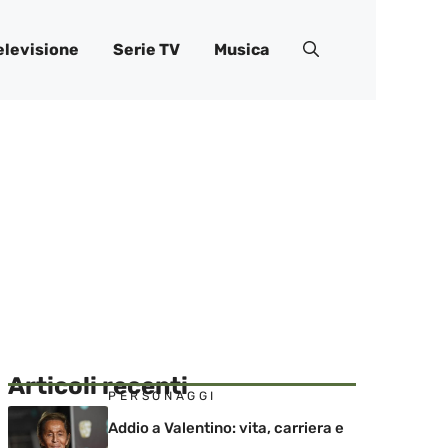
elevisione
Serie TV
Musica
Articoli recenti
PERSONAGGI
Addio a Valentino: vita, carriera e