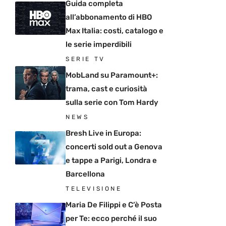
Guida completa
all’abbonamento di HBO
Max Italia: costi, catalogo e
le serie imperdibili
SERIE TV
MobLand su Paramount+:
trama, cast e curiosità
sulla serie con Tom Hardy
NEWS
Bresh Live in Europa:
concerti sold out a Genova
e tappe a Parigi, Londra e
Barcellona
TELEVISIONE
Maria De Filippi e C’è Posta
per Te: ecco perché il suo