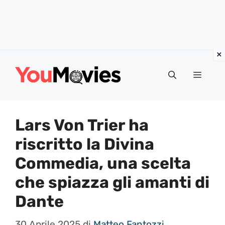
Vai
al
Menu
contenuto
Lars Von Trier ha
riscritto la Divina
Commedia, una scelta
che spiazza gli amanti di
Dante
30 Aprile 2025
di
Matteo Fantozzi