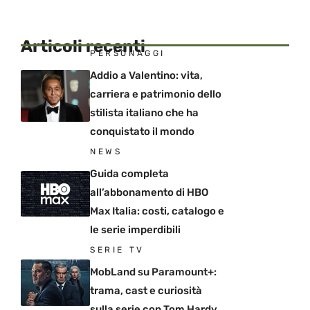
Articoli recenti
PERSONAGGI
Addio a Valentino: vita,
carriera e patrimonio dello
stilista italiano che ha
conquistato il mondo
NEWS
Guida completa
all’abbonamento di HBO
Max Italia: costi, catalogo e
le serie imperdibili
SERIE TV
MobLand su Paramount+:
trama, cast e curiosità
sulla serie con Tom Hardy