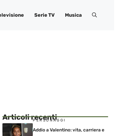
elevisione
Serie TV
Musica
Articoli recenti
PERSONAGGI
Addio a Valentino: vita, carriera e