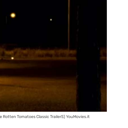
e Rotten Tomatoes Classic TrailerS) YouMovies.it