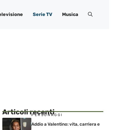
elevisione
Serie TV
Musica
Articoli recenti
PERSONAGGI
Addio a Valentino: vita, carriera e