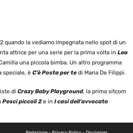
022 quando la vediamo impegnata nello spot di un
a attrice per una serie per la prima volta in
Lea
di Camilla una piccola bimba. Un altro programma
a speciale, è
C’è Posta per te
di Maria De Filippi.
iste di
Crazy Baby Playground
, la prima sitcom
n
Pesci piccoli 2
e in
I casi dell’avvocato
Redazione
-
Privacy Policy
-
Disclaimer