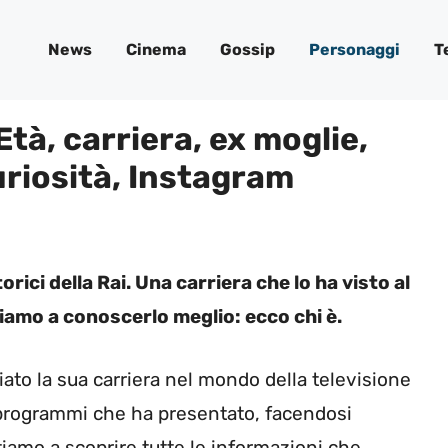
News
Cinema
Gossip
Personaggi
T
Età, carriera, ex moglie,
uriosità, Instagram
rici della Rai. Una carriera che lo ha visto al
amo a conoscerlo meglio: ecco chi è.
iato la sua carriera nel mondo della televisione
 programmi che ha presentato, facendosi
iamo a scoprire tutte le informazioni che