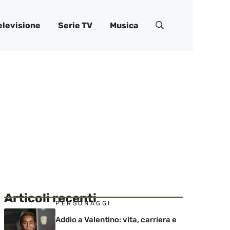
elevisione
Serie TV
Musica
Articoli recenti
PERSONAGGI
Addio a Valentino: vita, carriera e