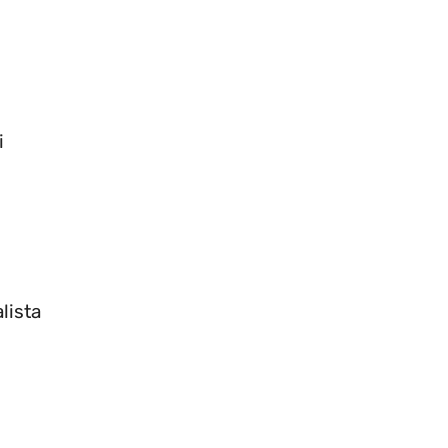
i
lista