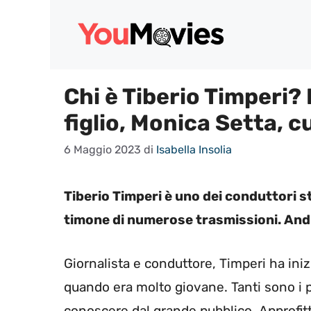
Vai
al
contenuto
Chi è Tiberio Timperi? 
figlio, Monica Setta, c
6 Maggio 2023
di
Isabella Insolia
Tiberio Timperi è uno dei conduttori sto
timone di numerose trasmissioni. Andi
Giornalista e conduttore, Timperi ha iniz
quando era molto giovane. Tanti sono i
conoscere dal grande pubblico. Approfitt