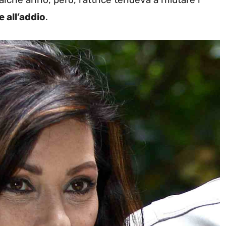
 all’addio
.