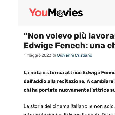
Vai
al
contenuto
“Non volevo più lavora
Edwige Fenech: una c
1 Maggio 2023
di
Giovanni Cristiano
La nota e storica attrice Edwige Fene
dall’addio alla recitazione. A cambiare
chi ha portato nuovamente l’attrice s
La storia del cinema italiano, e non solo,
interpretazioni di Edwige Fenech. Da qual