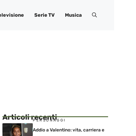
elevisione
Serie TV
Musica
Articoli recenti
PERSONAGGI
Addio a Valentino: vita, carriera e