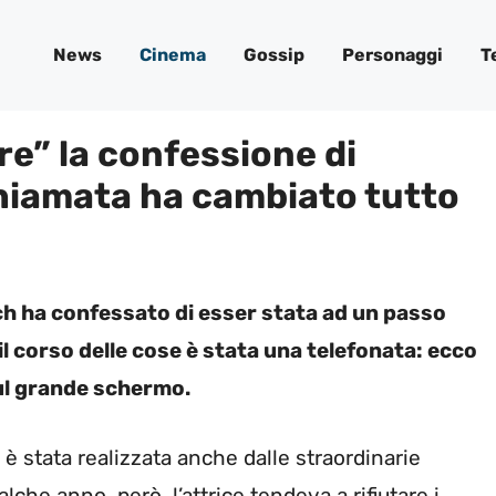
News
Cinema
Gossip
Personaggi
T
re” la confessione di
hiamata ha cambiato tutto
ch ha confessato di esser stata ad un passo
 il corso delle cose è stata una telefonata: ecco
ul grande schermo.
 è stata realizzata anche dalle straordinarie
che anno, però, l’attrice tendeva a rifiutare i