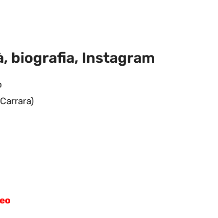
tà, biografia, Instagram
o
 Carrara)
reo