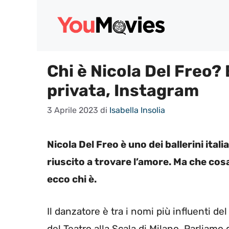
Vai
al
contenuto
Chi è Nicola Del Freo? 
privata, Instagram
3 Aprile 2023
di
Isabella Insolia
Nicola Del Freo è uno dei ballerini itali
riuscito a trovare l’amore. Ma che cos
ecco chi è.
Il danzatore è tra i nomi più influenti de
del Teatro alla Scala di Milano. Parliamo