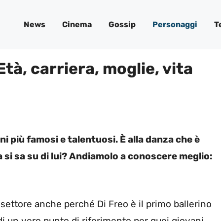
News
Cinema
Gossip
Personaggi
T
Età, carriera, moglie, vita
ani più famosi e talentuosi. È alla danza che è
a si sa su di lui? Andiamolo a conoscere meglio:
l settore anche perché Di Freo è il primo ballerino
 di un vero punto di riferimento per quei giovani