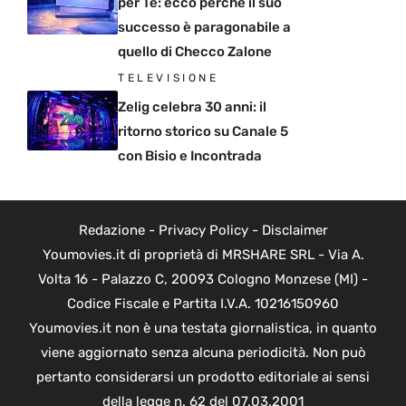
per Te: ecco perché il suo
successo è paragonabile a
quello di Checco Zalone
TELEVISIONE
Zelig celebra 30 anni: il
ritorno storico su Canale 5
con Bisio e Incontrada
Redazione
-
Privacy Policy
-
Disclaimer
Youmovies.it di proprietà di MRSHARE SRL - Via A.
Volta 16 - Palazzo C, 20093 Cologno Monzese (MI) -
Codice Fiscale e Partita I.V.A. 10216150960
Youmovies.it non è una testata giornalistica, in quanto
viene aggiornato senza alcuna periodicità. Non può
pertanto considerarsi un prodotto editoriale ai sensi
della legge n. 62 del 07.03.2001