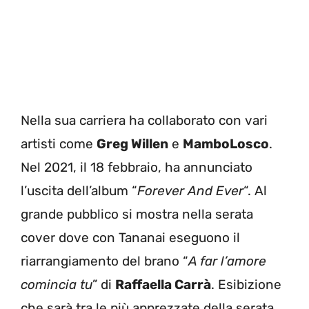
Nella sua carriera ha collaborato con vari
artisti come
Greg Willen
e
MamboLosco
.
Nel 2021, il 18 febbraio, ha annunciato
l’uscita dell’album “
Forever And Ever
“. Al
grande pubblico si mostra nella serata
cover dove con Tananai eseguono il
riarrangiamento del brano “
A far l’amore
comincia tu
” di
Raffaella Carrà
. Esibizione
che sarà tra le più apprezzate della serata.