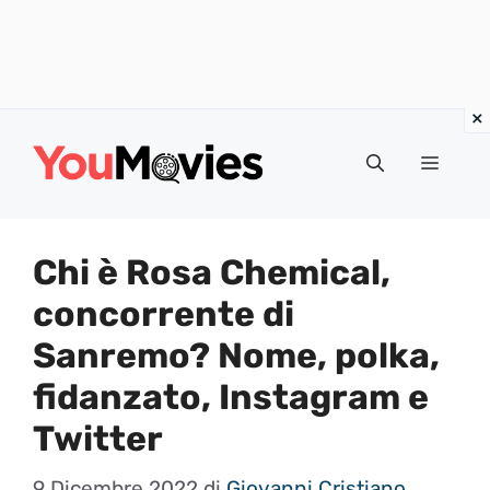
Vai
al
Menu
contenuto
Chi è Rosa Chemical,
concorrente di
Sanremo? Nome, polka,
fidanzato, Instagram e
Twitter
9 Dicembre 2022
di
Giovanni Cristiano