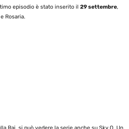
timo episodio è stato inserito il
29 settembre
,
 e Rosaria.
a Rai, si può vedere la serie anche su Sky Q. Un