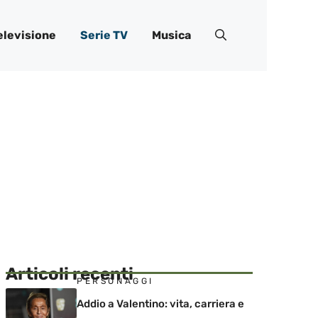
elevisione
Serie TV
Musica
Articoli recenti
PERSONAGGI
Addio a Valentino: vita, carriera e