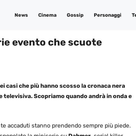
News
Cinema
Gossip
Personaggi
T
rie evento che scuote
i casi che più hanno scosso la cronaca nera
rie televisiva. Scopriamo quando andrà in onda e
ente accaduti stanno prendendo sempre più piede.
spopolato la miniserie su
Dahmer
, serial killer