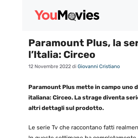
Vai
al
contenuto
Paramount Plus, la se
l’Italia: Circeo
12 Novembre 2022
di
Giovanni Cristiano
Paramount Plus mette in campo uno de
italiana: Circeo. La strage diventa se
altri dettagli sul prodotto.
Le serie Tv che raccontano fatti realm
In queste settimane ha completamente 