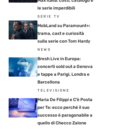
Max Italia: costi, catalogo e
le serie imperdibili
SERIE TV
MobLand su Paramount+:
trama, cast e curiosità
sulla serie con Tom Hardy
NEWS
Bresh Live in Europa:
concerti sold out a Genova
e tappe a Parigi, Londra e
Barcellona
TELEVISIONE
Maria De Filippi e C’è Posta
per Te: ecco perché il suo
successo è paragonabile a
quello di Checco Zalone