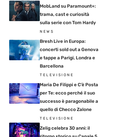
MobLand su Paramount+:
trama, cast e curiosità
sulla serie con Tom Hardy
NEWS
Bresh Live in Europa:
concerti sold out a Genova
e tappe a Parigi, Londra e
Barcellona
TELEVISIONE
Maria De Filippi e C’è Posta
per Te: ecco perché il suo
successo è paragonabile a
quello di Checco Zalone
TELEVISIONE
Zelig celebra 30 anni: il
ritorno storico su Canale 5